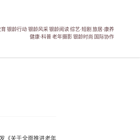
教育
银龄行动
银龄风采
银龄阅读
综艺·短剧
旅居·康养
健康·科普
老年摄影
银龄时尚
国际协作
印发《关于全面推进老年