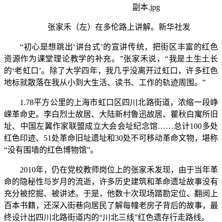
张家禾（左）在多伦路上讲解。新华社发
“初心是想跳出‘讲台式’的宣讲传统，把街区丰富的红色
资源作为课堂理论教学的补充。”张家禾说，“我是土生土长
的‘老虹口’。除了大学四年，我几乎没离开过虹口，许多红色
地标就散落在我从小到大生活、读书、工作的轨迹周围。”
1.78平方公里的上海市虹口区四川北路街道，浓缩一段峥
嵘革命史。李白烈士故居、大陆新村鲁迅故居、瞿秋白寓所旧
址、中国左翼作家联盟成立大会会址纪念馆……总计100多处
红色印迹、51处革命旧址遗址和30处不可移动革命文物，堪称
“没有围墙的红色博物馆”。
2010年，仍在党校教师岗位上的张家禾发现，由于当年革
命的隐秘性与岁月的流逝，许多历史建筑和革命遗址故事没有
充分被挖掘、被讲述。于是，他数十次现场踏勘定位、翻阅上
百本书籍，还深入街巷向居民了解每幢老房子背后的故事，最
终设计出四川北路街道内的“川北三线”红色遗存行走路线。