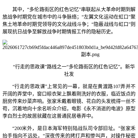
其中，“多伦路街区的红色记忆”串联起从大革命时期到解
放战争时期党在城市中的斗争脉络；“左翼文化运动在虹口”聚
焦土地革命时期党领导的文化战线斗争；“隐蔽战线与虹口”则
展现抗日战争至解放战争时期情报工作的隐秘历史。
“行走的思政课”路线之一“多伦路街区的红色记忆”。新华
社发
“行走的思政课”上常见的一幕，就是在黄渡路107弄并不
开阔的弄堂中，窗口晾衣架上飘着刚洗好的衣服，临近饭点的
厨房传来炒菜声响。张家禾戴着眼镜、花白的头发梳得一丝不
苟，沉着地向十余名听众介绍，电影《永不消逝的电波》原型
李白烈士的故居就藏在这普通民居巷弄中。
“200米外，是日本海军特别陆战队司令部旧址。”张家禾
抬手指向不远处，“深夜传来的拷打声和惨叫声，对操作秘密