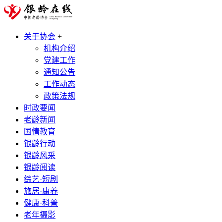
关于协会
+
机构介绍
党建工作
通知公告
工作动态
政策法规
时政要闻
老龄新闻
国情教育
银龄行动
银龄风采
银龄阅读
综艺·短剧
旅居·康养
健康·科普
老年摄影