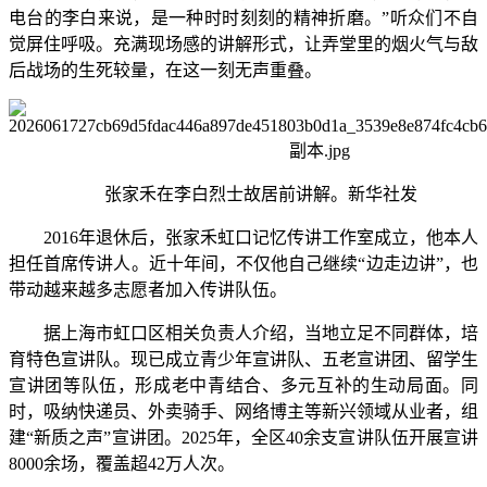
电台的李白来说，是一种时时刻刻的精神折磨。”听众们不自
觉屏住呼吸。充满现场感的讲解形式，让弄堂里的烟火气与敌
后战场的生死较量，在这一刻无声重叠。
张家禾在李白烈士故居前讲解。新华社发
2016年退休后，张家禾虹口记忆传讲工作室成立，他本人
担任首席传讲人。近十年间，不仅他自己继续“边走边讲”，也
带动越来越多志愿者加入传讲队伍。
据上海市虹口区相关负责人介绍，当地立足不同群体，培
育特色宣讲队。现已成立青少年宣讲队、五老宣讲团、留学生
宣讲团等队伍，形成老中青结合、多元互补的生动局面。同
时，吸纳快递员、外卖骑手、网络博主等新兴领域从业者，组
建“新质之声”宣讲团。2025年，全区40余支宣讲队伍开展宣讲
8000余场，覆盖超42万人次。