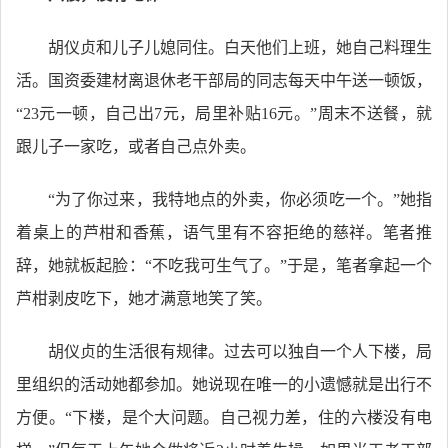
胡仪贞和儿子儿媳同住。白天他们上班，她自己料理生
活。国资委建材离退休老干部局的同志每天中午送一顿饭，
“23元一顿，自己出7元，局里补贴16元。”周末不送餐，就
跟儿子一家吃，或者自己点外卖。
“为了你过来，我特地点的外卖，你必须吃一个。”她指
着桌上的芦柑和香蕉，语气里有不容拒绝的慈祥。笔者推
辞，她就板起脸：“不吃我可生气了。”于是，笔者拿起一个
芦柑剥皮吃下，她才满意地笑了笑。
胡仪贞的生活很有规律。过去可以独自一个人下楼，局
里组织的活动她都参加。她说现在唯一的小遗憾就是出行不
方便。“下楼，是个大问题。自己视力差，住的六楼没有电