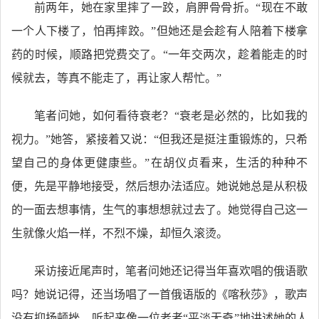
前两年，她在家里摔了一跤，肩胛骨骨折。“现在不敢
一个人下楼了，怕再摔跤。”但她还是会趁有人陪着下楼拿
药的时候，顺路把党费交了。“一年交两次，趁着能走的时
候就去，等真不能走了，再让家人帮忙。”
笔者问她，如何看待衰老？“衰老是必然的，比如我的
视力。”她答，紧接着又说：“但我还是挺注重锻炼的，只希
望自己的身体更健康些。”在胡仪贞看来，生活的种种不
便，先是平静地接受，然后想办法适应。她说她总是从积极
的一面去想事情，生气的事想想就过去了。她觉得自己这一
生就像火焰一样，不烈不燥，却恒久滚烫。
采访接近尾声时，笔者问她还记得当年喜欢唱的俄语歌
吗？她说记得，还当场唱了一首俄语版的《喀秋莎》，歌声
没有抑扬顿挫，听起来像一位老者“平淡无奇”地讲述她的人