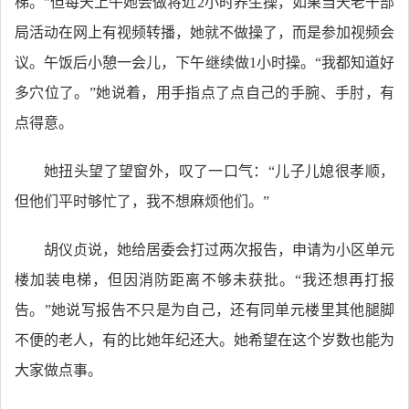
梯。”但每天上午她会做将近2小时养生操，如果当天老干部
局活动在网上有视频转播，她就不做操了，而是参加视频会
议。午饭后小憩一会儿，下午继续做1小时操。“我都知道好
多穴位了。”她说着，用手指点了点自己的手腕、手肘，有
点得意。
她扭头望了望窗外，叹了一口气：“儿子儿媳很孝顺，
但他们平时够忙了，我不想麻烦他们。”
胡仪贞说，她给居委会打过两次报告，申请为小区单元
楼加装电梯，但因消防距离不够未获批。“我还想再打报
告。”她说写报告不只是为自己，还有同单元楼里其他腿脚
不便的老人，有的比她年纪还大。她希望在这个岁数也能为
大家做点事。