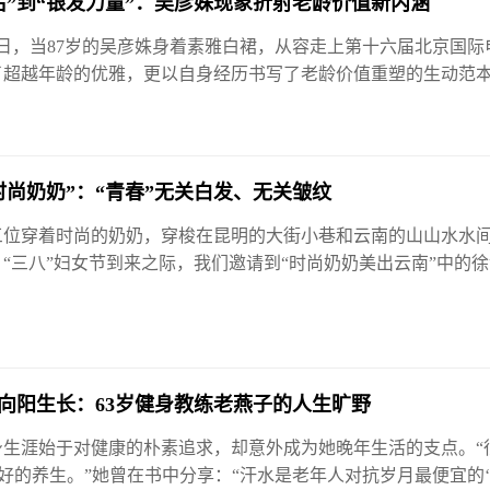
后”到“银发力量”：吴彦姝现象折射老龄价值新内涵
月25日，当87岁的吴彦姝身着素雅白裙，从容走上第十六届北京国
了超越年龄的优雅，更以自身经历书写了老龄价值重塑的生动范
时尚奶奶”：“青春”无关白发、无关皱纹
三位穿着时尚的奶奶，穿梭在昆明的大街小巷和云南的山山水水
“三八”妇女节到来之际，我们邀请到“时尚奶奶美出云南”中的
向阳生长：63岁健身教练老燕子的人生旷野
生涯始于对健康的朴素追求，却意外成为她晚年生活的支点。“很
最好的养生。”她曾在书中分享：“汗水是老年人对抗岁月最便宜的‘