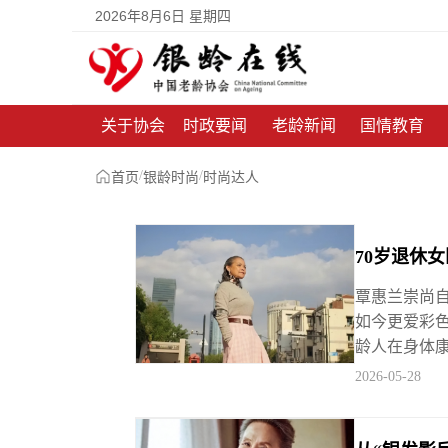
2026年8月6日 星期四
关于协会
时政要闻
老龄新闻
国情教育
/
/
首页
银龄时尚
时尚达人
70岁退休
覃惠兰崇尚自
如今更爱彩
龄人在身体
2026-05-28