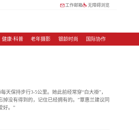
工作邮箱
无障碍浏览
健康·科普
老年摄影
银龄时尚
国际协作
天保持步行3-5公里。她此前经常穿“白大褂”，
忘掉没有得到的，记住已经拥有的。”覃惠兰建议同
爱好。”