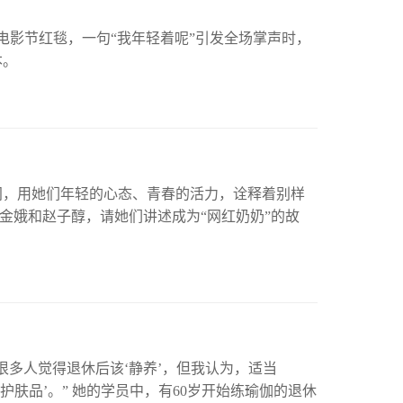
际电影节红毯，一句“我年轻着呢”引发全场掌声时，
本。
间，用她们年轻的心态、青春的活力，诠释着别样
徐金娥和赵子醇，请她们讲述成为“网红奶奶”的故
多人觉得退休后该‘静养’，但我认为，适当
护肤品’。” 她的学员中，有60岁开始练瑜伽的退休