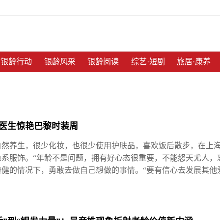
银龄行动
银龄风采
银龄阅读
综艺·短剧
旅居·康养
女医生惊艳巴黎时装周
然养生，很少化妆，也很少使用护肤品，喜欢饭后散步，在上海每
色系服饰。“年龄不是问题，拥有好心态很重要，不能怨天尤人，
康健的情况下，勇敢去做自己想做的事情。“要有信心去发展其他