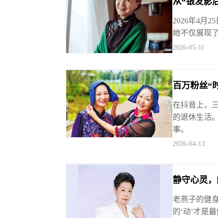
从“银发影
2026年4
她不仅展现
2026-05-11
百万粉丝“
在抖音上，
的退休生活。
事。
2026-04-13
静守心灵，
老燕子的健身
的‘动’才是