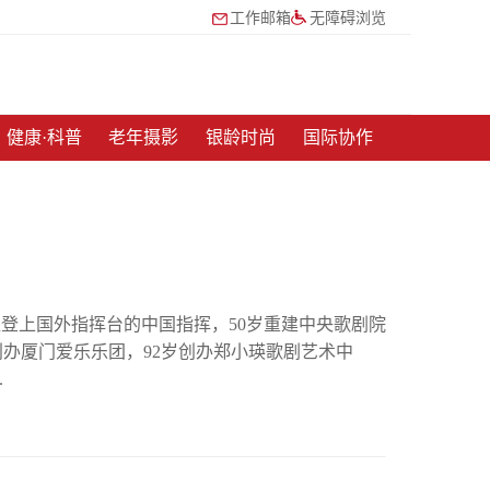
工作邮箱
无障碍浏览
健康·科普
老年摄影
银龄时尚
国际协作
首位登上国外指挥台的中国指挥，50岁重建中央歌剧院
创办厦门爱乐乐团，92岁创办郑小瑛歌剧艺术中
.