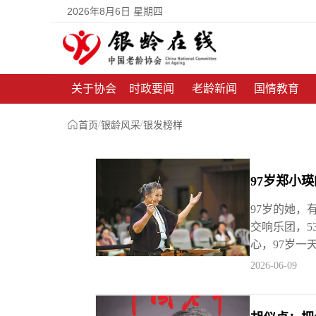
2026年8月6日 星期四
关于协会
时政要闻
老龄新闻
国情教育
/
/
首页
银龄风采
银发榜样
97岁郑小
97岁的她，
交响乐团，5
心，97岁一
2026-06-09