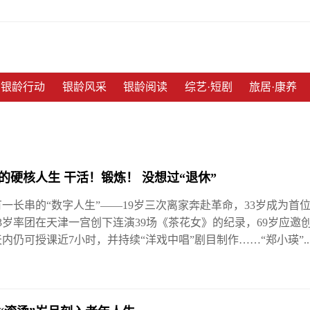
银龄行动
银龄风采
银龄阅读
综艺·短剧
旅居·康养
瑛的硬核人生 干活！锻炼！ 没想过“退休”
有一长串的“数字人生”——19岁三次离家奔赴革命，33岁成为
3岁率团在天津一宫创下连演39场《茶花女》的纪录，69岁应邀
天内仍可授课近7小时，并持续“洋戏中唱”剧目制作……“郑小瑛”..