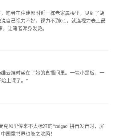
下，笔者在住建部附近一栋老家属楼里，见到了胡
说自己视力不好，视力不到0.1，就连视力表上最
故事，让笔者浑身发烫。
杨维云准时坐在了她的直播间里。一块小黑板，一
开始上课了。”
风里传来不太标准的“caigao”拼音发音时，屏
，中国童书界也随之沸腾！