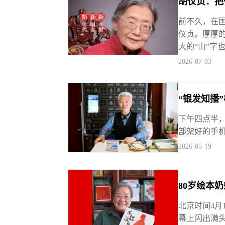
胡仪贞：把
前不久，在
仪贞。厚厚
大的“山”字
2026-07-03
“银发知播
下午四点半
部架好的手机
2026-05-19
80岁绘本
北京时间4月
幕上闪出满