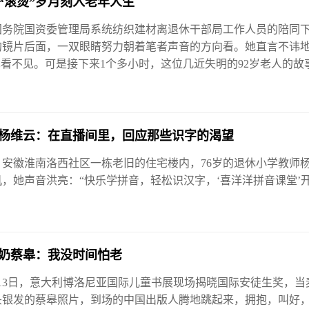
“滚烫”岁月刻入老年人生
国务院国资委管理局系统纺织建材离退休干部局工作人员的陪同
的镜片后面，一双眼睛努力朝着笔者声音的方向看。她直言不讳地
也看不见。可是接下来1个多小时，这位几近失明的92岁老人的
”杨维云：在直播间里，回应那些识字的渴望
，安徽淮南洛西社区一栋老旧的住宅楼内，76岁的退休小学教师
，她声音洪亮：“快乐学拼音，轻松识汉字，‘喜洋洋拼音课堂’
奶奶蔡皋：我没时间怕老
13日，意大利博洛尼亚国际儿童书展现场揭晓国际安徒生奖，当麦克
头银发的蔡皋照片，到场的中国出版人腾地跳起来，拥抱，叫好